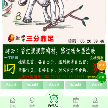
投注
留言
第219期
第218期
第217期
第216期
第215期
购彩大厅
首页
图库
优惠
地盘