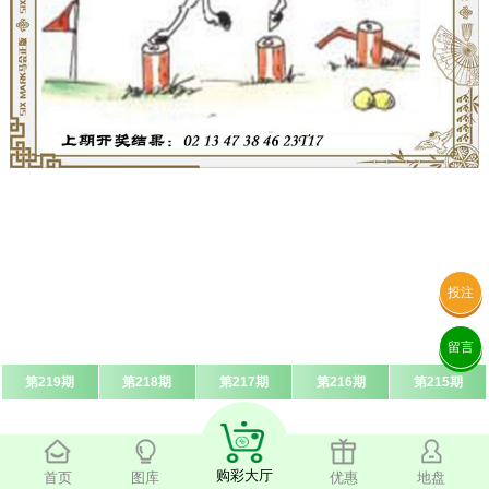
投注
留言
第219期
第218期
第217期
第216期
第215期
购彩大厅
首页
图库
优惠
地盘