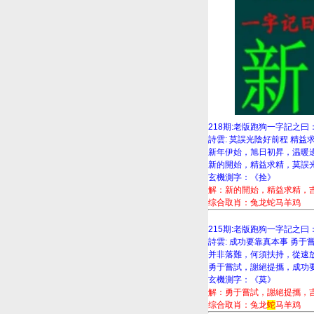
218期:老版跑狗一字記之曰
詩雲: 莫誤光陰好前程 精益
新年伊始，旭日初昇，温暖
新的開始，精益求精，莫誤
玄機測字：《拴》
解：新的開始，精益求精，吉
综合取肖：兔龙蛇马羊鸡
215期:老版跑狗一字記之曰
詩雲: 成功要靠真本事 勇于
并非落難，何須扶持，從速
勇于嘗試，謝絕提攜，成功
玄機測字：《莫》
解：勇于嘗試，謝絕提攜，吉
综合取肖：兔龙
蛇
马羊鸡