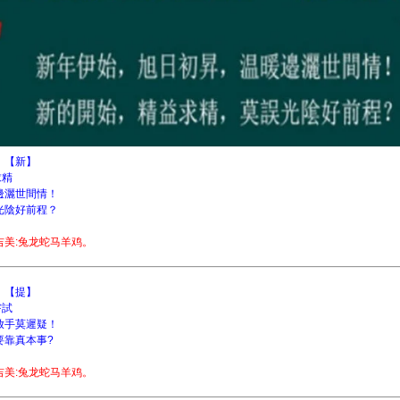
：【新】
求精
邊灑世間情！
光陰好前程？
美:兔龙蛇马羊鸡。
：【提】
嘗試
放手莫遲疑！
要靠真本事?
美:兔龙蛇马羊鸡。