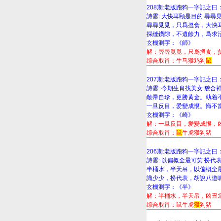
208期:老版跑狗一字記之曰
詩雲: 大快耳颐是目的 尋尋
尋尋覓覓，只爲搵食，大快
探縫鑽隙，不遺餘力，爲求
玄機測字：《師》
解：尋尋覓覓，只爲搵食，
综合取肖：牛马猴鸡狗
鼠
207期:老版跑狗一字記之曰
詩雲: 今期生肖找美女 貌合
敞帚自珍，更勝黄金。執着
一旦反目，爱變成恨。悔不
玄機測字：《崎》
解：一旦反目，爱變成恨，凶
综合取肖：
鼠
牛虎猴狗猪
206期:老版跑狗一字記之曰
詩雲: 以偏概全最可笑 扮代
半桶水，半天吊，以偏概全
識少少，扮代表，胡說八道
玄機測字：《半》
解：半桶水，半天吊，凶丑:
综合取肖：鼠牛虎
猴
狗猪