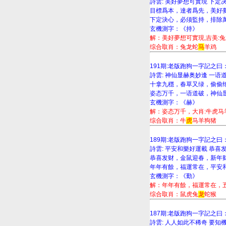
詩雲: 美好夢想可實現 下定
目標爲本，達者爲先，美好
下定決心，必须監持，排除
玄機測字：《持》
解：美好夢想可實現,吉美:
综合取肖：兔龙蛇
马
羊鸡
191期:老版跑狗一字記之曰
詩雲: 神仙显赫奥妙逢 一语
十拿九穩，春草又绿，偷偷
姿态万千，一语道破，神仙
玄機測字：《赫》
解：姿态万千，大肖:牛虎马
综合取肖：牛
虎
马羊狗猪
189期:老版跑狗一字記之曰
詩雲: 平安和樂好運載 恭喜
恭喜发财，金鼠迎春，新年
年年有餘，福運常在，平安
玄機測字：《勤》
解：年年有餘，福運常在，五
综合取肖：鼠虎兔
龙
蛇猴
187期:老版跑狗一字記之曰
詩雲: 人人如此不稀奇 要知