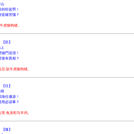
千山
目的枉徒勞！
何從確苦惱？
鼠牛虎猴狗猪。
：【防】
为上
硬碰門逞强！
背後有異相？
丑:鼠牛虎猴狗猪。
：【往】
天晴
四海任邀游！
两用必误事？
美:兔龙蛇马羊鸡。
：【隆】