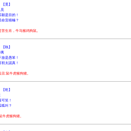
：【覓】
見見
耳願是目的！
活命宜積極？
贫苦生肖，牛马猴鸡狗鼠。
：【執】
神离
不放是愚笨！
當初太認真！
丑:鼠牛虎猴狗猪。
：【乾】
表
最可笑！
呱呱叫？
鼠牛虎猴狗猪。