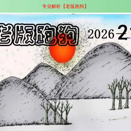
专业解析【老版跑狗】