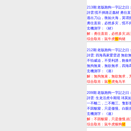
213期:老版跑狗一字記之曰
詩雲:慌不择路正蠢材 勇往
逃出刀山，衡如火海，莫谓
勇往直前，必然多灾，慌不
玄機測字：《材》
解：勇往直前，必然多灾,凶
综合取肖：鼠牛虎
猴
狗猪
212期:老版跑狗一字記之曰
詩雲: 四海爲家爱雲进 無欲
不怕威迫，不受利誘，飽食
無拘無束，無欲無求，四海
玄機測字：《港》
解：無拘無束，無欲無求，
综合取肖：鼠
牛
虎兔马羊
209期:老版跑狗一字記之曰
詩雲: 生龙活虎今期现 讳莫
一不離二，二不雕三。隻影
不因貌寢，只是傲慢。白眼
玄機測字：《速》
解：不因貌寢，只是傲慢,凶
综合取肖：鼠牛虎猴狗
猪