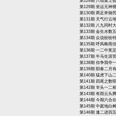
第128期 八仙桌
第129期 坐运元
第130期 两足奔
第131期 天气行
第132期 八九同
第133期 金生水
第134期 众说纷
第135期 呼风唤
第136期 一二中
第137期 牛马生
第138期 你争我
第139期 阳春二
第140期 猛虎下
第141期 四尾之
第142期 羊头一
第143期 有雨云
第144期 今期六
第145期 中庭地
第146期 逢二进