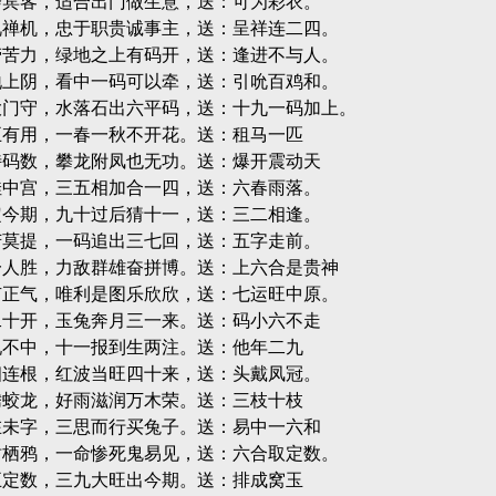
上会宾客，适合出门做生意，送：可为彩衣。
神视禅机，忠于职贵诚事主，送：呈祥连二四。
驰劳苦力，绿地之上有码开，送：逢进不与人。
云地上阴，看中一码可以牵，送：引吮百鸡和。
时大门守，水落石出六平码，送：十九一码加上。
数五有用，一春一秋不开花。送：租马一匹
纷特码数，攀龙附凤也无功。送：爆开震动天
雨佳中宫，三五相加合一四，送：六春雨落。
奖定今期，九十过后猜十一，送：三二相逢。
涯苦莫提，一码追出三七回，送：五字走前。
夺一人胜，力敌群雄奋拼博。送：上六合是贵神
月有正气，唯利是图乐欣欣，送：七运旺中原。
山二十开，玉兔奔月三一来。送：码小六不走
数吼不中，十一报到生两注。送：他年二九
二相连根，红波当旺四十来，送：头戴凤冠。
头腾蛟龙，好雨滋润万木荣。送：三枝十枝
合在未字，三思而行买兔子。送：易中一六和
白树栖鸦，一命惨死鬼易见，送：六合取定数。
四五定数，三九大旺出今期。送：排成窝玉