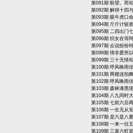
第091期 盼望。
第092期 解得十
第093期 眼牛虎
第094期 斤斤计
第095期 二四出
第096期 织女在
第097期 众说纷
第098期 情非爱
第099期 三十无
第100期 呼风唤
第101期 两翅连
第102期 呼风唤
第103期 森林漆
第104期 八九同
第105期 七前六
第106期 一生无
第107期 是六是
第108期 一来一
第109期 三衰六