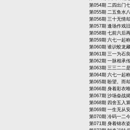
第054期 二四出
第055期 二五鱼
第056期 三十无
第057期 逢场作
第058期 七前六
第059期 六七一
第060期 谁识蛟
第061期 三一为
第062期 一脉相
第063期 三三二
第064期 六七一
第065期 盼望。
第066期 身着彩
第067期 沙场奋
第068期 四舍五
第069期 一生无
第070期 冷码一
第071期 身着锦