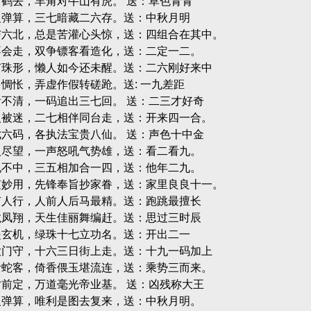
乘黄鹤去，羊角对牛山有虎。 送：草色青青
八反弹算，三七暗藏二六存。送：中秋月明
南与六北，总是苦灌心头惊，送：四组合在其中。
金不会走，双争镖客看造化，送：二定一二。
地有珠形，懒人如今还未醒。送：二六刚好来中
多惆怅，弄虚作假转磋跄。送: 一九差距
糊看不清，一码追出三七回。 送：二三才好奇
千人被迷，二七相伴同台走，送：开来四一合。
配七六码，各执法宝贵八仙。 送：声色十中金
明人尽望，一声怒吼气势雄，送：看二看九。
数吼不中，三五相加合一四，送：他年二九。
穷随妙用，先锋奉旨抄家眷，送：家里良良十一。
山有人行，人前人后马最精。送：跑跳最擅长
簇龙凤翔，天生佳丽舞编赶。送：思过三时辰
期是玄机，绿珠十七立功名。送：开出二一
时大门守，十六三日街上走。送：十九一码加上
着食蛇客，倚香偎玉堪流连，送：乘势三而来。
旺皆前定，万道毫光帝业基。 送：凶残称大王
八反弹算，唯利是图去复来，送：中秋月明。