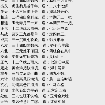
转必中金，三十四四两数来，送：威镇一方百兽。
子好兆头，虎生豹儿越千年。送：二八十七解
绿不夜天，十六三日街上走，送：捣乱好开心。
近不相连，二码独自赢利先。送：本期开三一把
近不相连，玉兔奔月三一来，送：本期开三一把。
月有正气，十二华载云雨来。送：七运旺中原
伍交与战，蓝珠三九都是单，送：定四稳三。
假五成真，三一沉默七欢欣。送：影只形单
开一八发，三十四四两数来。 送：娇姿心里藏
南与六北，二三无处不倾国。送：四组合在其中
戏旧换新，变化无穷运奇功，送：灵码四五。
月有正气，十二华载云雨来。 送：七运旺中原
走无定处，黄金难把欲海填。 送：湖中涌泉
穴是非多，三弯过后绕七曲，送：四九小数。
仓三六计，明镜高悬四海清。送：晨一曲准时唱
言显玄机，明镜高悬四海清，送：牛马命格。
开此期，水落石出六平码：送: 五六定五稳
码格处红，三九也旺不认输。 送：玉骨金鸡咏
情却无语，春风传意四二愁。 送：红蓝相间