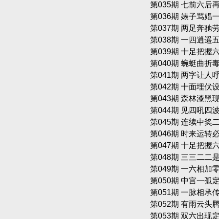
第035期 七前六
第036期 婊子骂
第037期 两足奔
第038期 一四逍
第039期 十足把
第040期 蜿蜓曲
第041期 两字让
第042期 十面埋
第043期 森林漆
第044期 见四吼
第045期 连续中
第046期 时来运
第047期 十足把
第048期 三三二
第049期 一六相
第050期 中宫一
第051期 一脉相
第052期 有雨云
第053期 双六出