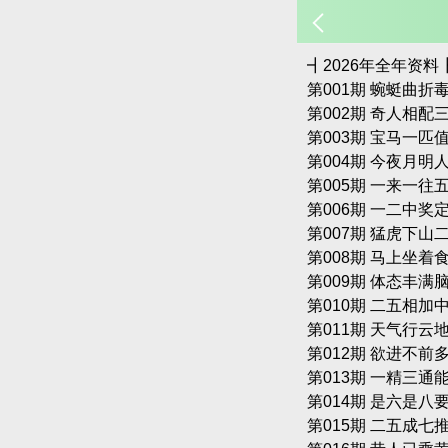
┫2026年全年资料┣
第001期 蜿蜓曲
第002期 奇人相
第003期 宝马一
第004期 今夜月
第005期 一来一
第006期 一二中
第007期 猛虎下
第008期 马上坐
第009期 体态丰
第010期 二五相
第011期 天气行
第012期 欲进不
第013期 一精三
第014期 是六是
第015期 二五成