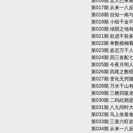
第016期 昔人已
第017期 从来一
第018期 自知一
第019期 小组千
第020期 绿阴之
第021期 欲进不前
第022期 单数模
第023期 姿态万
第024期 四三各
第025期 今夜月
第026期 四尾之
第027期 变化无
第028期 万水千
第029期 三檐四
第030期 二码此
第031期 八九同
第032期 马上坐
第033期 三衰六
第034期 从来一