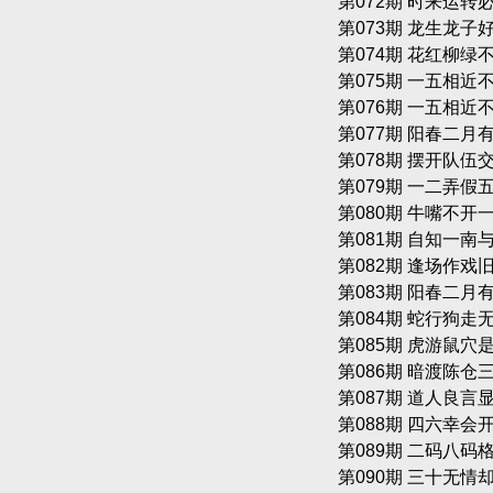
第072期 时来运
第073期 龙生龙
第074期 花红柳
第075期 一五相
第076期 一五相
第077期 阳春二
第078期 摆开队
第079期 一二弄
第080期 牛嘴不
第081期 自知一
第082期 逢场作
第083期 阳春二
第084期 蛇行狗
第085期 虎游鼠
第086期 暗渡陈
第087期 道人良
第088期 四六幸会
第089期 二码八
第090期 三十无