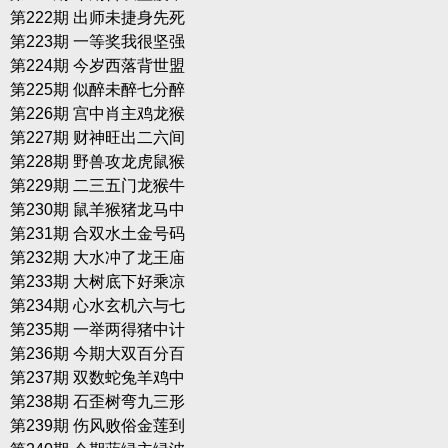
第222期 出师未捷身先死
第223期 一等奖我很坚强
第224期 今岁西落背世盟
第225期 似醉未醉七分醉
第226期 宫中肖主鸡龙猴
第227期 财神旺出二六间
第228期 野兽攻龙虎鼠猴
第229期 二三五门龙猴牛
第230期 鼠羊猴猪龙马中
第231期 合双水土金号码
第232期 大水冲了龙王庙
第233期 大树底下好乘凉
第234期 心水玄机六与七
第235期 一举两得猪中计
第236期 今期大双百分百
第237期 双数蛇兔羊鸡中
第238期 石歪树弯九三形
第239期 伤风败俗金莲到