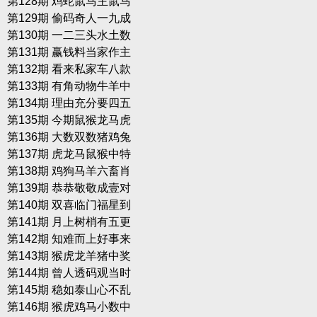
第128期 鸡蛇鼠马主鼠马
第129期 偷码奇人一九成
第130期 一二三头水土数
第131期 赢钱料当家作主
第132期 看来私家车八款
第133期 有角动物牛羊中
第134期 理由充分要四五
第135期 今期鼠猴龙马虎
第136期 大数双数猪鸡兔
第137期 虎龙马鼠猴中特
第138期 鸡狗马羊六畜肖
第139期 恭恭敬敬成壹对
第140期 双喜临门福星到
第141期 月上树梢有五更
第142期 知难而上好事来
第143期 猴虎龙羊猪中奖
第144期 曾人透码观当时
第145期 稳如泰山心不乱
第146期 猴虎鸡马小数中