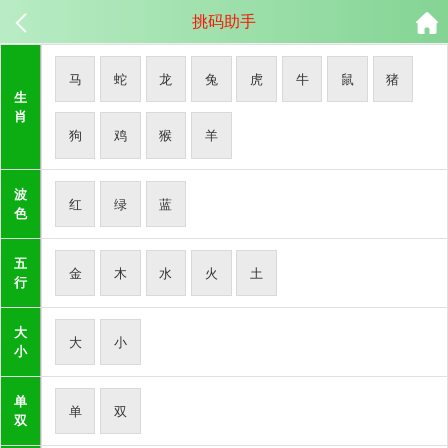
挑码助手
马
蛇
龙
兔
虎
牛
鼠
猪
生
肖
狗
鸡
猴
羊
波
红
绿
蓝
色
五
金
木
水
火
土
行
大
大
小
小
单
单
双
双