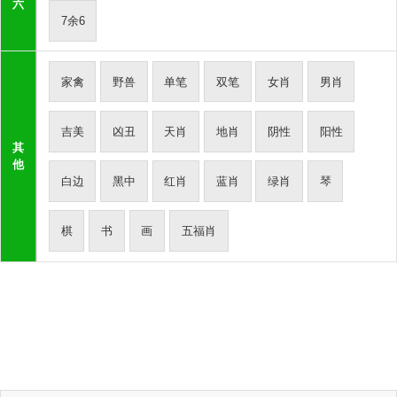
六
7余6
家禽
野兽
单笔
双笔
女肖
男肖
吉美
凶丑
天肖
地肖
阴性
阳性
其
他
白边
黑中
红肖
蓝肖
绿肖
琴
棋
书
画
五福肖