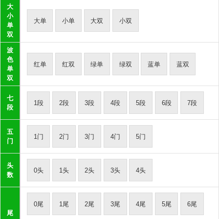
大
小
大单
小单
大双
小双
单
双
波
色
红单
红双
绿单
绿双
蓝单
蓝双
单
双
七
1段
2段
3段
4段
5段
6段
7段
段
五
1门
2门
3门
4门
5门
门
头
0头
1头
2头
3头
4头
数
0尾
1尾
2尾
3尾
4尾
5尾
6尾
尾