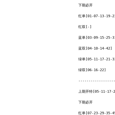
下期必开

红单[01-07-13-19-23
红双[-]

蓝单[03-09-15-25-31
蓝双[04-10-14-42]

绿单[05-11-17-21-33
绿双[06-16-22]

------------------
上期开特[05-11-17-21
下期必开

红单[07-23-29-35-45