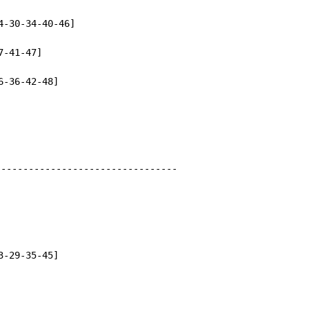
-30-34-40-46]

-41-47]

-36-42-48]

--------------------------------

-29-35-45]
