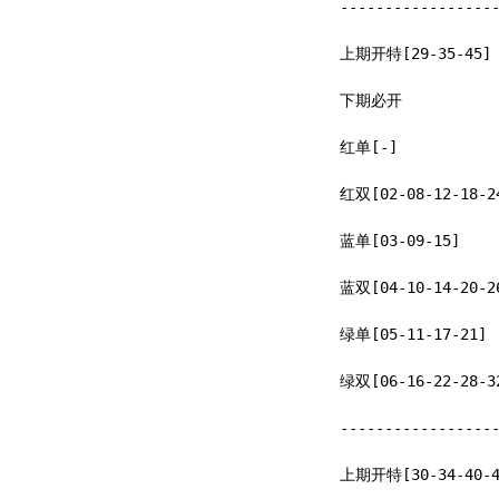
------------------
上期开特[29-35-45]

下期必开

红单[-]

红双[02-08-12-18-24
蓝单[03-09-15]

蓝双[04-10-14-20-26
绿单[05-11-17-21]

绿双[06-16-22-28-32
------------------
上期开特[30-34-40-46