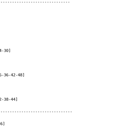
------------------------------

-30]

-36-42-48]

-38-44]

-------------------------------

]
