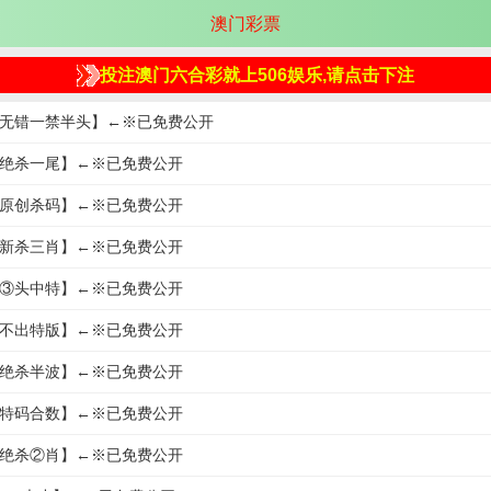
澳门彩票
投注澳门六合彩就上506娱乐,请点击下注
今年无错一禁半头】←※已免费公开
每期绝杀一尾】←※已免费公开
最新原创杀码】←※已免费公开
原创新杀三肖】←※已免费公开
公开③头中特】←※已免费公开
至尊不出特版】←※已免费公开
每期绝杀半波】←※已免费公开
公开特码合数】←※已免费公开
白姐绝杀②肖】←※已免费公开