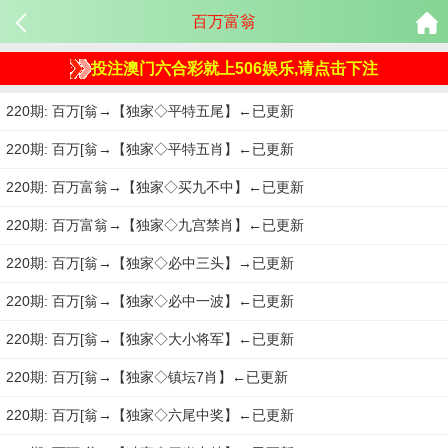
百万富翁
投注澳门六合彩就上506娱乐,请点击下注
220期: 百万[翁→【独家◇平特五尾】←已更新
220期: 百万[翁→【独家◇平特五肖】←已更新
220期: 百万富翁→【独家◇买九不中】←已更新
220期: 百万富翁→【独家◇九宫禁肖】←已更新
220期: 百万[翁→【独家◇必中三头】→已更新
220期: 百万[翁→【独家◇必中一波】←已更新
220期: 百万[翁→【独家◇大小将军】←已更新
220期: 百万[翁→【独家◇镇坛7肖】←已更新
220期: 百万[翁→【独家◇六尾中奖】←已更新