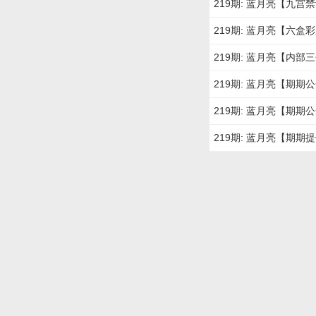
219期: 蓝月亮【九
219期: 蓝月亮【六盒
219期: 蓝月亮【内
219期: 蓝月亮【期
219期: 蓝月亮【期
219期: 蓝月亮【期