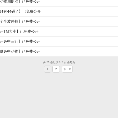
宫禁动物期期准】已免费公开
彩只有44碼了】已免费公开
部三个半波仲特】已免费公开
期公开TM大小】已免费公开
期公开必中三行】已免费公开
期提供必中动物】已免费公开
共 20 条记录 1/2 页 条每页
1
2
下一页