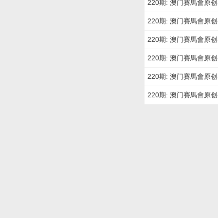
220期: 澳门賽馬會原
220期: 澳门賽馬會原
220期: 澳门賽馬會原
220期: 澳门賽馬會原
220期: 澳门賽馬會原
220期: 澳门賽馬會原