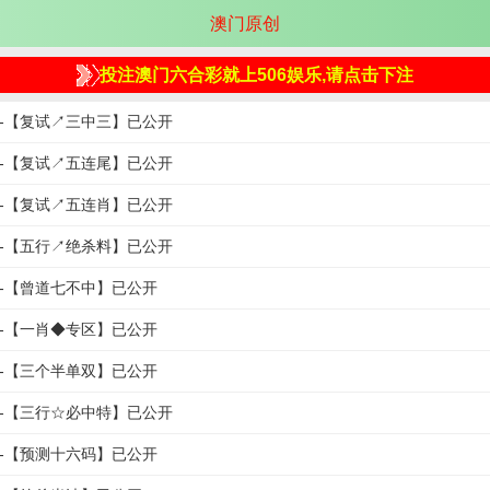
澳门原创
投注澳门六合彩就上506娱乐,请点击下注
原创-【复试↗三中三】已公开
原创-【复试↗五连尾】已公开
原创-【复试↗五连肖】已公开
原创-【五行↗绝杀料】已公开
创-【曾道七不中】已公开
创-【一肖◆专区】已公开
创-【三个半单双】已公开
原创-【三行☆必中特】已公开
创-【预测十六码】已公开