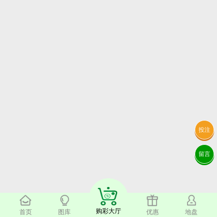
投注
留言
购彩大厅
首页
图库
优惠
地盘