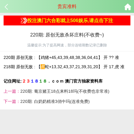
贵宾准料
投注澳门六合彩就上506娱乐,请点击下注
220期: 原创无敌杀坏庄料(不收费~)
温馨提示:为了提高网速，部分连错期数记录已删除
220期 原创无敌 : 【鸡猪+45,43,39,48,38,36,04,41】 开 ?? 准
218期 原创无敌 : 【
虎
蛇+13,32,43,37,21,39,31,20】 开 17,虎 准
记住网址:
２３
１８
１８
．ｃｏｍ 澳门官方独家资料库
上一篇：
220期: 葡京赌王18点来料18玛(不收费也非常准)
下一篇：
220期: 白奶奶精准3俏中玛(连准免费)