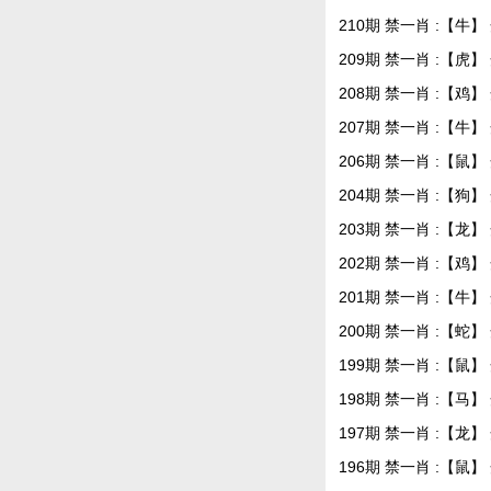
210期 禁一肖 :【牛】 
209期 禁一肖 :【虎】 
208期 禁一肖 :【鸡】 
207期 禁一肖 :【牛】 
206期 禁一肖 :【鼠】 
204期 禁一肖 :【狗】 
203期 禁一肖 :【龙】 
202期 禁一肖 :【鸡】 
201期 禁一肖 :【牛】 
200期 禁一肖 :【蛇】 
199期 禁一肖 :【鼠】 
198期 禁一肖 :【马】 
197期 禁一肖 :【龙】 
196期 禁一肖 :【鼠】 