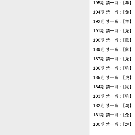
195期 禁一肖 :【羊】 
194期 禁一肖 :【兔】 
192期 禁一肖 :【羊】 
191期 禁一肖 :【龙】 
190期 禁一肖 :【鼠】 
189期 禁一肖 :【鼠】 
187期 禁一肖 :【龙】 
186期 禁一肖 :【狗】 
185期 禁一肖 :【虎】 
184期 禁一肖 :【鼠】 
183期 禁一肖 :【狗】 
182期 禁一肖 :【鸡】 
181期 禁一肖 :【兔】 
180期 禁一肖 :【鸡】 