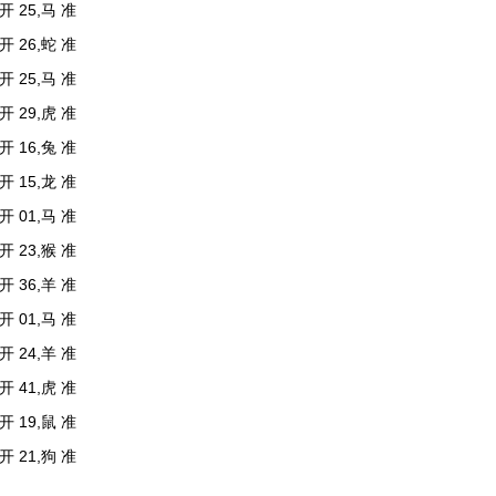
开 25,马 准
开 26,蛇 准
开 25,马 准
开 29,虎 准
开 16,兔 准
开 15,龙 准
开 01,马 准
开 23,猴 准
开 36,羊 准
开 01,马 准
开 24,羊 准
开 41,虎 准
开 19,鼠 准
开 21,狗 准