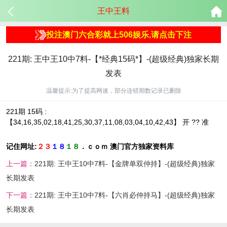
王中王料
投注澳门六合彩就上506娱乐,请点击下注
221期: 王中王10中7料-【*经典15码*】-(超级经典)独家长期
发表
温馨提示:为了提高网速，部分连错期数记录已删除
221期 15码 :
【34,16,35,02,18,41,25,30,37,11,08,03,04,10,42,43】 开 ?? 准
记住网址:
２３
１８
１８
．ｃｏｍ 澳门官方独家资料库
上一篇：
221期: 王中王10中7料-【金牌单双仲持】-(超级经典)独家
长期发表
下一篇：
221期: 王中王10中7料-【六肖必仲持马】-(超级经典)独家
长期发表