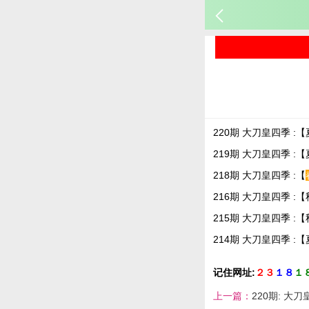
220期 大刀皇四季 :【
219期 大刀皇四季 :【
218期 大刀皇四季 :【
216期 大刀皇四季 :【
215期 大刀皇四季 :【
214期 大刀皇四季 :【
记住网址:
２３
１８
１
上一篇：
220期: 大刀