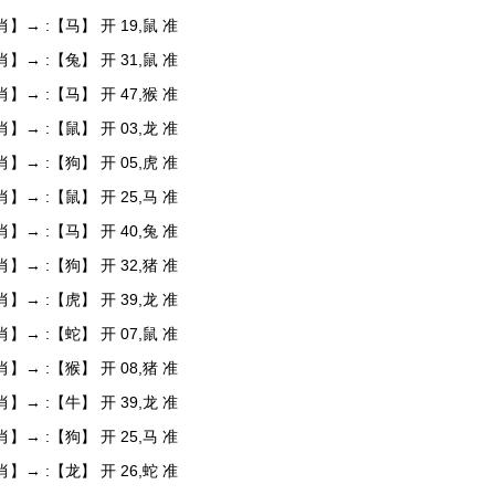
】→ :【马】 开 19,鼠 准
】→ :【兔】 开 31,鼠 准
】→ :【马】 开 47,猴 准
】→ :【鼠】 开 03,龙 准
】→ :【狗】 开 05,虎 准
】→ :【鼠】 开 25,马 准
】→ :【马】 开 40,兔 准
】→ :【狗】 开 32,猪 准
】→ :【虎】 开 39,龙 准
】→ :【蛇】 开 07,鼠 准
】→ :【猴】 开 08,猪 准
】→ :【牛】 开 39,龙 准
】→ :【狗】 开 25,马 准
】→ :【龙】 开 26,蛇 准